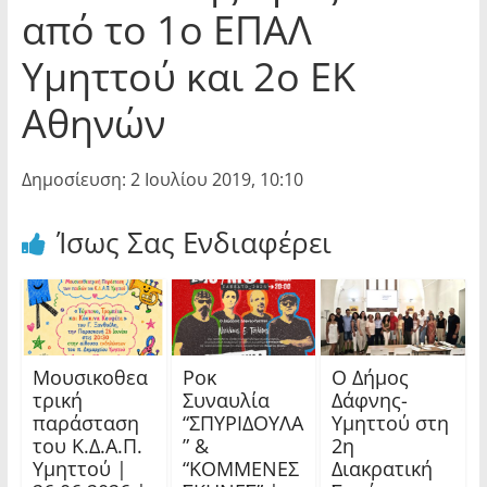
από το 1ο ΕΠΑΛ
Υμηττού και 2ο ΕΚ
Αθηνών
Δημοσίευση: 2 Ιουλίου 2019, 10:10
Ίσως Σας Ενδιαφέρει
Μουσικοθεα
Ροκ
Ο Δήμος
τρική
Συναυλία
Δάφνης-
παράσταση
“ΣΠΥΡΙΔΟΥΛΑ
Υμηττού στη
του Κ.Δ.Α.Π.
” &
2η
Υμηττού |
“ΚΟΜΜΕΝΕΣ
Διακρατική