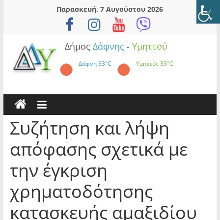
Skip
Παρασκευή, 7 Αυγούστου 2026
to
content
Δήμος
Δάφνης
-
Υμηττού
Δάφνη
33°C
Υμηττός
33°C
Συζήτηση και λήψη
απόφασης σχετικά με
την έγκριση
χρηματοδότησης
κατασκευής αμαξιδίου