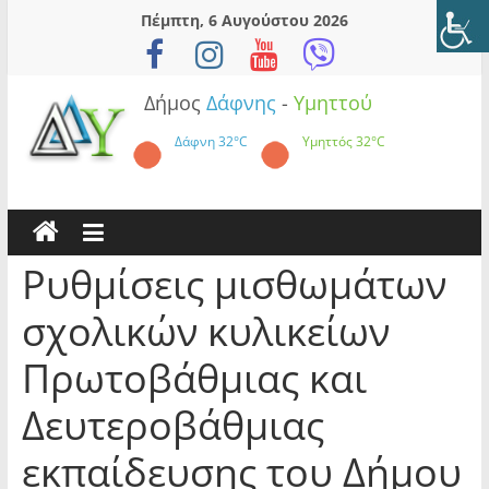
Skip
Πέμπτη, 6 Αυγούστου 2026
to
content
Δήμος
Δάφνης
-
Υμηττού
Δάφνη
32°C
Υμηττός
32°C
Ρυθμίσεις μισθωμάτων
σχολικών κυλικείων
Πρωτοβάθμιας και
Δευτεροβάθμιας
εκπαίδευσης του Δήμου