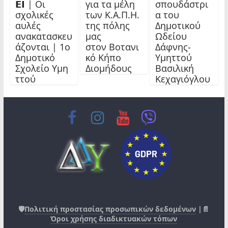
𝝚𝝞 | Οι
για τα μέλη
σπουδάστρι
σχολικές
των Κ.Α.Π.Η.
α του
αυλές
της πόλης
Δημοτικού
ανακατασκευ
μας
Ωδείου
άζονται | 1ο
στον Βοτανι
Δάφνης-
Δημοτικό
κό Κήπο
Υμηττού
Σχολείο Υμη
Διομήδους
Βασιλική
ττού
Κεχαγιόγλου
🛡️
Πολιτική προστασίας προσωπικών δεδομένων
|📄
Όροι χρήσης διαδικτυακών τόπων