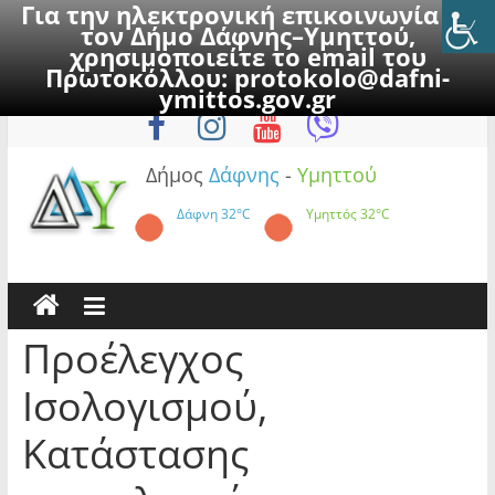
Για την ηλεκτρονική επικοινωνία με
τον Δήμο Δάφνης–Υμηττού,
χρησιμοποιείτε το email του
Πρωτοκόλλου:
protokolo@dafni-
Skip
Δευτέρα, 10 Αυγούστου 2026
ymittos.gov.gr
to
content
Δήμος
Δάφνης
-
Υμηττού
Δάφνη
32°C
Υμηττός
32°C
Προέλεγχος
Ισολογισμού,
Κατάστασης