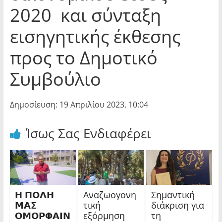
2020 και σύνταξη
εισηγητικής έκθεσης
προς το Δημοτικό
Συμβούλιο
Δημοσίευση: 19 Απριλίου 2023, 10:04
Ίσως Σας Ενδιαφέρει
𝝜 𝝥𝝤𝝠𝝜
Αναζωογονη
Σημαντική
𝝡𝝖𝝨
τική
διάκριση για
𝝤𝝡𝝤𝝦𝝫𝝖𝝞𝝢
εξόρμηση
τη