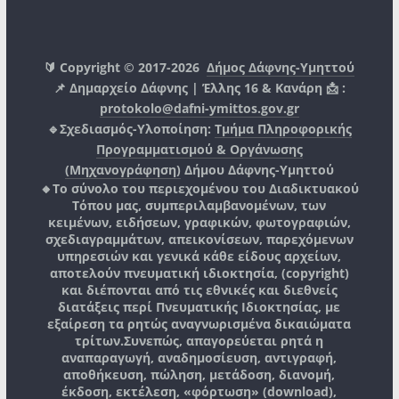
🔰 Copyright © 2017-2026
Δήμος Δάφνης-Υμηττού
📌 Δημαρχείο Δάφνης | Έλλης 16 & Κανάρη 📩 :
protokolo@dafni-ymittos.gov.gr
🔹Σχεδιασμός-Υλοποίηση:
Τμήμα Πληροφορικής
Προγραμματισμού & Οργάνωσης
(Μηχανογράφηση)
Δήμου Δάφνης-Υμηττού
🔸Το σύνολο του περιεχομένου του Διαδικτυακού
Τόπου μας, συμπεριλαμβανομένων, των
κειμένων, ειδήσεων, γραφικών, φωτογραφιών,
σχεδιαγραμμάτων, απεικονίσεων, παρεχόμενων
υπηρεσιών και γενικά κάθε είδους αρχείων,
αποτελούν πνευματική ιδιοκτησία, (copyright)
και διέπονται από τις εθνικές και διεθνείς
διατάξεις περί Πνευματικής Ιδιοκτησίας, με
εξαίρεση τα ρητώς αναγνωρισμένα δικαιώματα
τρίτων.
Συνεπώς, απαγορεύεται ρητά η
αναπαραγωγή, αναδημοσίευση, αντιγραφή,
αποθήκευση, πώληση, μετάδοση, διανομή,
έκδοση, εκτέλεση, «φόρτωση» (download),