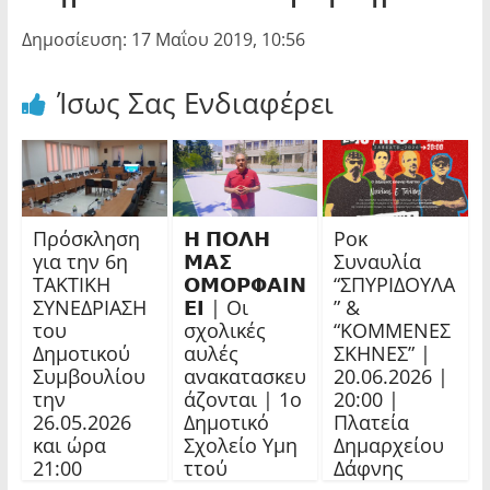
Δημοσίευση: 17 Μαΐου 2019, 10:56
Ίσως Σας Ενδιαφέρει
Πρόσκληση
𝝜 𝝥𝝤𝝠𝝜
Ροκ
για την 6η
𝝡𝝖𝝨
Συναυλία
ΤΑΚΤΙΚΗ
𝝤𝝡𝝤𝝦𝝫𝝖𝝞𝝢
“ΣΠΥΡΙΔΟΥΛΑ
ΣΥΝΕΔΡΙΑΣΗ
𝝚𝝞 | Οι
” &
του
σχολικές
“ΚΟΜΜΕΝΕΣ
Δημοτικού
αυλές
ΣΚΗΝΕΣ” |
Συμβουλίου
ανακατασκευ
20.06.2026 |
την
άζονται | 1ο
20:00 |
26.05.2026
Δημοτικό
Πλατεία
και ώρα
Σχολείο Υμη
Δημαρχείου
21:00
ττού
Δάφνης