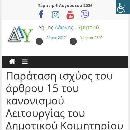
Skip
Πέμπτη, 6 Αυγούστου 2026
to
content
Δήμος
Δάφνης
-
Υμηττού
Δάφνη
28°C
Υμηττός
28°C
Παράταση ισχύος του
άρθρου 15 του
κανονισμού
Λειτουργίας του
Δημοτικού Κοιμητηρίου