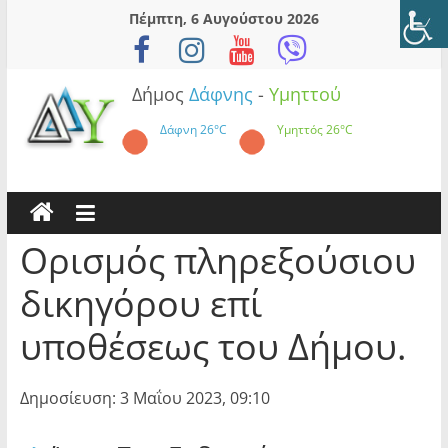
Skip
Πέμπτη, 6 Αυγούστου 2026
to
content
Δήμος
Δάφνης
-
Υμηττού
Δάφνη
26°C
Υμηττός
26°C
Ορισμός πληρεξούσιου
δικηγόρου επί
υποθέσεως του Δήμου.
Δημοσίευση: 3 Μαΐου 2023, 09:10