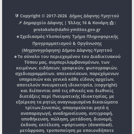
🔰 Copyright © 2017-2026
Δήμος Δάφνης-Υμηττού
📌 Δημαρχείο Δάφνης | Έλλης 16 & Κανάρη 📩 :
protokolo@dafni-ymittos.gov.gr
🔹Σχεδιασμός-Υλοποίηση:
Τμήμα Πληροφορικής
Προγραμματισμού & Οργάνωσης
(Μηχανογράφηση)
Δήμου Δάφνης-Υμηττού
🔸Το σύνολο του περιεχομένου του Διαδικτυακού
Τόπου μας, συμπεριλαμβανομένων, των
κειμένων, ειδήσεων, γραφικών, φωτογραφιών,
σχεδιαγραμμάτων, απεικονίσεων, παρεχόμενων
υπηρεσιών και γενικά κάθε είδους αρχείων,
αποτελούν πνευματική ιδιοκτησία, (copyright)
και διέπονται από τις εθνικές και διεθνείς
διατάξεις περί Πνευματικής Ιδιοκτησίας, με
εξαίρεση τα ρητώς αναγνωρισμένα δικαιώματα
τρίτων.
Συνεπώς, απαγορεύεται ρητά η
αναπαραγωγή, αναδημοσίευση, αντιγραφή,
αποθήκευση, πώληση, μετάδοση, διανομή,
έκδοση, εκτέλεση, «φόρτωση» (download),
μετάφραση, τροποποίηση με οποιονδήποτε