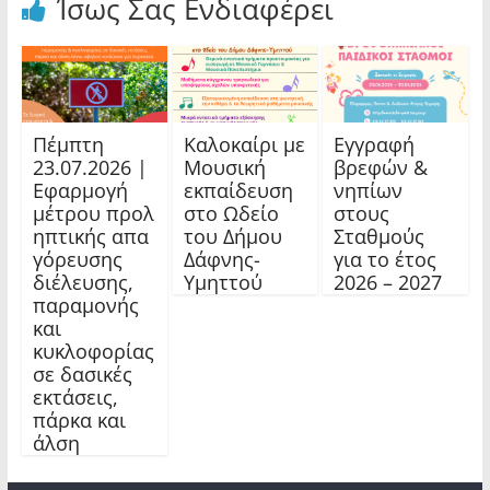
Ίσως Σας Ενδιαφέρει
Πέμπτη
Καλοκαίρι με
Εγγραφή
23.07.2026 |
Μουσική
βρεφών &
Εφαρμογή
εκπαίδευση
νηπίων
μέτρου προλ
στο Ωδείο
στους
ηπτικής απα
του Δήμου
Σταθμούς
γόρευσης
Δάφνης-
για το έτος
διέλευσης,
Υμηττού
2026 – 2027
παραμονής
και
κυκλοφορίας
σε δασικές
εκτάσεις,
πάρκα και
άλση