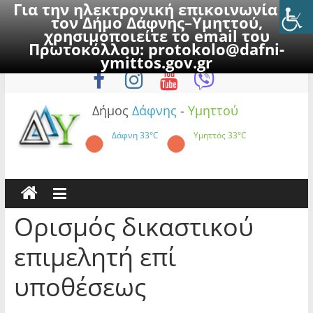
Για την ηλεκτρονική επικοινωνία με
τον Δήμο Δάφνης–Υμηττού,
χρησιμοποιείτε το email του
Πρωτοκόλλου:
protokolo@dafni-
Skip
Σάββατο, 8 Αυγούστου 2026
ymittos.gov.gr
to
content
Δήμος
Δάφνης
-
Υμηττού
Δάφνη
33°C
Υμηττός
33°C
Ορισμός δικαστικού
επιμελητή επί
υποθέσεως