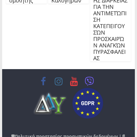
ομιλητής
Καλογήρων
ΗΣ ΔΙΑΡΚΕΙΑΣ
ΓΙΑ ΤΗΝ
ΑΝΤΙΜΕΤΏΠΙ
ΣΗ
ΚΑΤΕΠΕΙΓΟΥ
ΣΏΝ
ΠΡΟΣΚΑΙΡΏ
Ν ΑΝΑΓΚΏΝ
ΠΥΡΑΣΦΑΛΕΙ
ΑΣ
🛡️
Πολιτική προστασίας προσωπικών δεδομένων
|📄