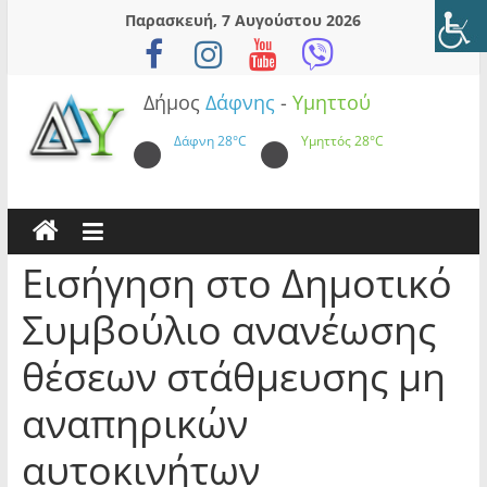
Skip
Παρασκευή, 7 Αυγούστου 2026
to
content
Δήμος
Δάφνης
-
Υμηττού
Δάφνη
28°C
Υμηττός
28°C
Εισήγηση στο Δημοτικό
Συμβούλιο ανανέωσης
θέσεων στάθμευσης μη
αναπηρικών
αυτοκινήτων