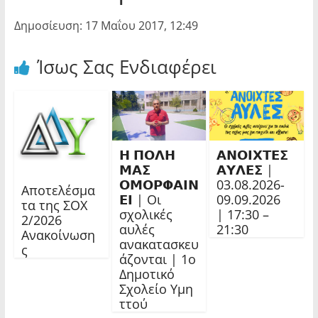
Δημοσίευση: 17 Μαΐου 2017, 12:49
Ίσως Σας Ενδιαφέρει
𝝜 𝝥𝝤𝝠𝝜
𝝖𝝢𝝤𝝞𝝬𝝩𝝚𝝨
𝝡𝝖𝝨
𝝖𝝪𝝠𝝚𝝨 |
𝝤𝝡𝝤𝝦𝝫𝝖𝝞𝝢
03.08.2026-
Αποτελέσμα
𝝚𝝞 | Οι
09.09.2026
τα της ΣΟΧ
σχολικές
| 17:30 –
2/2026
αυλές
21:30
Ανακοίνωση
ανακατασκευ
ς
άζονται | 1ο
Δημοτικό
Σχολείο Υμη
ττού