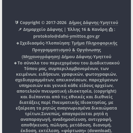
🔰 Copyright © 2017-2026
Δήμος Δάφνης-Υμηττού
📌 Δημαρχείο Δάφνης | Έλλης 16 & Κανάρη 📩 :
protokolo@dafni-ymittos.gov.gr
🔹Σχεδιασμός-Υλοποίηση:
Τμήμα Πληροφορικής
Προγραμματισμού & Οργάνωσης
(Μηχανογράφηση)
Δήμου Δάφνης-Υμηττού
🔸Το σύνολο του περιεχομένου του Διαδικτυακού
Τόπου μας, συμπεριλαμβανομένων, των
κειμένων, ειδήσεων, γραφικών, φωτογραφιών,
σχεδιαγραμμάτων, απεικονίσεων, παρεχόμενων
υπηρεσιών και γενικά κάθε είδους αρχείων,
αποτελούν πνευματική ιδιοκτησία, (copyright)
και διέπονται από τις εθνικές και διεθνείς
διατάξεις περί Πνευματικής Ιδιοκτησίας, με
εξαίρεση τα ρητώς αναγνωρισμένα δικαιώματα
τρίτων.
Συνεπώς, απαγορεύεται ρητά η
αναπαραγωγή, αναδημοσίευση, αντιγραφή,
αποθήκευση, πώληση, μετάδοση, διανομή,
έκδοση, εκτέλεση, «φόρτωση» (download),