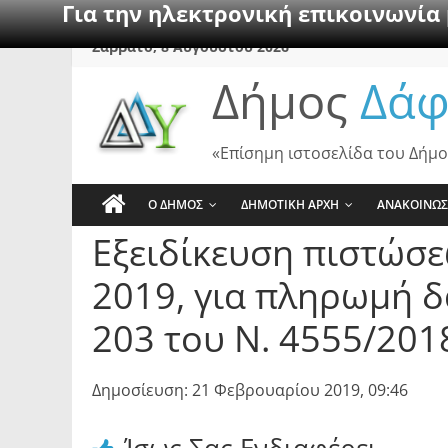
Για την ηλεκτρονική επικοινωνία
Skip
Σάββατο, 8 Αυγούστου 2026
to
Δήμος
Δάφ
content
«Επίσημη ιστοσελίδα του Δήμο
Ο ΔΗΜΟΣ
ΔΗΜΟΤΙΚΗ ΑΡΧΗ
ΑΝΑΚΟΙΝΩΣ
Εξειδίκευση πιστώσ
2019, για πληρωμή δ
203 του Ν. 4555/201
Δημοσίευση: 21 Φεβρουαρίου 2019, 09:46