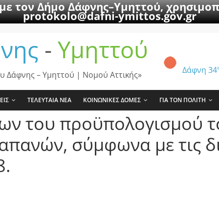
 με τον Δήμο Δάφνης–Υμηττού, χρησιμοπ
protokolo@dafni-ymittos.gov.gr
νης
-
Υμηττού
Δάφνη
34
υ Δάφνης – Υμηττού | Νομού Αττικής»
ΕΙΣ
ΤΕΛΕΥΤΑΙΑ ΝΕΑ
ΚΟΙΝΩΝΙΚΕΣ ΔΟΜΕΣ
ΓΙΑ ΤΟΝ ΠΟΛΙΤΗ
εων του προϋπολογισμού τ
απανών, σύμφωνα με τις δ
8.