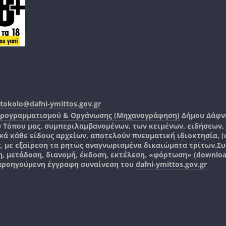
tokolo@dafni-ymittos.gov.gr
Προγραμματισμού & Οργάνωσης (Μηχανογράφηση)
Δήμου Δάφν
ύ Τόπου μας, συμπεριλαμβανομένων, των κειμένων, ειδήσεων
 κάθε είδους αρχείων, αποτελούν πνευματική ιδιοκτησία, (co
ς, με εξαίρεση τα ρητώς αναγνωρισμένα δικαιώματα τρίτων.
Συ
, μετάδοση, διανομή, έκδοση, εκτέλεση, «φόρτωση» (downlo
 προηγούμενη έγγραφη συναίνεση του
dafni-ymittos.gov.gr