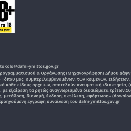
tokolo@dafni-ymittos.gov.gr
Προγραμματισμού & Οργάνωσης (Μηχανογράφηση)
Δήμου Δάφν
ύ Τόπου μας, συμπεριλαμβανομένων, των κειμένων, ειδήσεων
 κάθε είδους αρχείων, αποτελούν πνευματική ιδιοκτησία, (co
ς, με εξαίρεση τα ρητώς αναγνωρισμένα δικαιώματα τρίτων.
Συ
, μετάδοση, διανομή, έκδοση, εκτέλεση, «φόρτωση» (downlo
 προηγούμενη έγγραφη συναίνεση του
dafni-ymittos.gov.gr