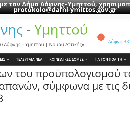
 με τον Δήμο Δάφνης–Υμηττού, χρησιμοπ
protokolo@dafni-ymittos.gov.gr
νης
-
Υμηττού
Δάφνη
33
υ Δάφνης – Υμηττού | Νομού Αττικής»
ΕΙΣ
ΤΕΛΕΥΤΑΙΑ ΝΕΑ
ΚΟΙΝΩΝΙΚΕΣ ΔΟΜΕΣ
ΓΙΑ ΤΟΝ ΠΟΛΙΤΗ
εων του προϋπολογισμού τ
απανών, σύμφωνα με τις δ
8