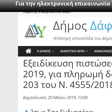
Για την ηλεκτρονική επικοινωνία
Skip
Πέμπτη, 6 Αυγούστου 2026
to
Δήμος
Δάφ
content
«Επίσημη ιστοσελίδα του Δήμο
Ο ΔΗΜΟΣ
ΔΗΜΟΤΙΚΗ ΑΡΧΗ
ΑΝΑΚΟΙΝΩΣ
Εξειδίκευση πιστώσ
2019, για πληρωμή δ
203 του Ν. 4555/201
Δημοσίευση: 20 Μαΐου 2019, 13:00