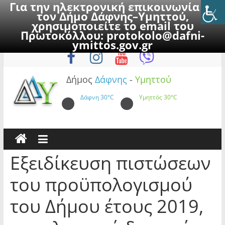
Για την ηλεκτρονική επικοινωνία με
τον Δήμο Δάφνης–Υμηττού,
χρησιμοποιείτε το email του
Πρωτοκόλλου:
protokolo@dafni-
Skip
Παρασκευή, 7 Αυγούστου 2026
ymittos.gov.gr
to
content
Δήμος
Δάφνης
-
Υμηττού
Δάφνη
30°C
Υμηττός
30°C
Εξειδίκευση πιστώσεων
του προϋπολογισμού
του Δήμου έτους 2019,