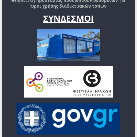
🛡️
Πολιτική προστασίας προσωπικών δεδομένων
|📄
Όροι χρήσης διαδικτυακών τόπων
ΣΥΝΔΕΣΜΟΙ