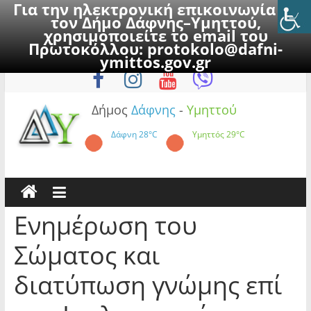
Για την ηλεκτρονική επικοινωνία με
τον Δήμο Δάφνης–Υμηττού,
χρησιμοποιείτε το email του
Πρωτοκόλλου:
protokolo@dafni-
Skip
Παρασκευή, 7 Αυγούστου 2026
ymittos.gov.gr
to
content
Δήμος
Δάφνης
-
Υμηττού
Δάφνη
28°C
Υμηττός
29°C
Ενημέρωση του
Σώματος και
διατύπωση γνώμης επί