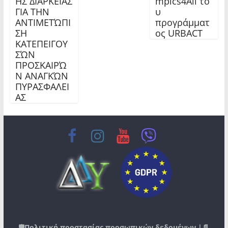
ΗΣ ΔΙΑΡΚΕΙΑΣ
mpics4All το
ΓΙΑ ΤΗΝ
υ
ΑΝΤΙΜΕΤΏΠΙ
προγράμματ
ΣΗ
ος URBACT
ΚΑΤΕΠΕΙΓΟΥ
ΣΏΝ
ΠΡΟΣΚΑΙΡΏ
Ν ΑΝΑΓΚΏΝ
ΠΥΡΑΣΦΑΛΕΙ
ΑΣ
🛡️
Πολιτική προστασίας προσωπικών δεδομένων
|📄