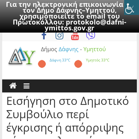
Για την ηλεκτρονική επικοινωνία με
τον Δήμο Δάφνης–Υμηττού,
χρησιμοποιείτε το email του
Πρωτοκόλλου:
protokolo@dafni-
Skip
Σάββατο, 8 Αυγούστου 2026
ymittos.gov.gr
to
content
Δήμος
Δάφνης
-
Υμηττού
Δάφνη
33°C
Υμηττός
33°C
Εισήγηση στο Δημοτικό
Συμβούλιο περί
έγκρισης ή απόρριψης