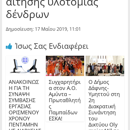
αίτησης υλοτομίας
δένδρων
Δημοσίευση: 17 Μαΐου 2019, 11:01
Ίσως Σας Ενδιαφέρει
ΑΝΑΚΟΙΝΩΣ
Συγχαρητήρι
Ο Δήμος
Η ΓΙΑ ΤΗ
α στον Α.Ο.
Δάφνης-
ΣΥΝΑΨΗ
Αμύντα –
Υμηττού στη
ΣΥΜΒΑΣΗΣ
Πρωταθλητή
2η
ΕΡΓΑΣΙΑΣ
ς
Διακρατική
ΟΡΙΣΜΕΝΟΥ
Παμπαίδων
Συνάντηση
ΧΡΟΝΟΥ
ΕΣΚΑ!
του
ΠΕΝΤΑΜΗΝ
Δικτύου Oly