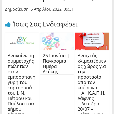
Δημοσίευση: 5 Απριλίου 2022, 09:31
Ίσως Σας Ενδιαφέρει
Ανακοίνωση
25 Ιουνίου |
Ανοιχτός
συμμετοχής
Παγκόσμια
κλιματιζόμεν
πωλητών
Ημέρα
ος χώρος για
στην
Λεύκης
την
εμποροπανή
προστασία
γυρη του
από τον
εορτασμού
καύσωνα
του Ι. Ν.
| Α΄ Κ.Α.Π.Η.
Πέτρου και
Δάφνης
Παύλου του
| Δευτέρα
Δήμου
20/07 –