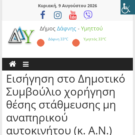
Skip
Κυριακή, 9 Αυγούστου 2026
to
content
Δήμος
Δάφνης
-
Υμηττού
Δάφνη
33°C
Υμηττός
33°C
Εισήγηση στο Δημοτικό
Συμβούλιο χορήγηση
θέσης στάθμευσης μη
αναπηρικού
αυτοκινήτου (κ. Α.Ν.)