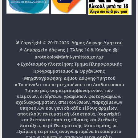
🔰 Copyright © 2017-2026
Δήμος Δάφνης-Υμηττού
📌 Δημαρχείο Δάφνης | Έλλης 16 & Κανάρη 📩 :
protokolo@dafni-ymittos.gov.gr
🔹Σχεδιασμός-Υλοποίηση:
Τμήμα Πληροφορικής
Προγραμματισμού & Οργάνωσης
(Μηχανογράφηση)
Δήμου Δάφνης-Υμηττού
🔸Το σύνολο του περιεχομένου του Διαδικτυακού
Τόπου μας, συμπεριλαμβανομένων, των
κειμένων, ειδήσεων, γραφικών, φωτογραφιών,
σχεδιαγραμμάτων, απεικονίσεων, παρεχόμενων
υπηρεσιών και γενικά κάθε είδους αρχείων,
αποτελούν πνευματική ιδιοκτησία, (copyright)
και διέπονται από τις εθνικές και διεθνείς
διατάξεις περί Πνευματικής Ιδιοκτησίας, με
εξαίρεση τα ρητώς αναγνωρισμένα δικαιώματα
τρίτων.
Συνεπώς, απαγορεύεται ρητά η