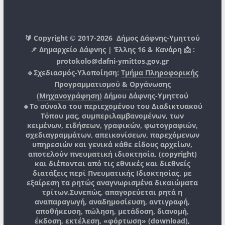
🔰 Copyright © 2017-2026
Δήμος Δάφνης-Υμηττού
📌 Δημαρχείο Δάφνης | Έλλης 16 & Κανάρη 📩 :
protokolo@dafni-ymittos.gov.gr
🔹Σχεδιασμός-Υλοποίηση:
Τμήμα Πληροφορικής
Προγραμματισμού & Οργάνωσης
(Μηχανογράφηση)
Δήμου Δάφνης-Υμηττού
🔸Το σύνολο του περιεχομένου του Διαδικτυακού
Τόπου μας, συμπεριλαμβανομένων, των
κειμένων, ειδήσεων, γραφικών, φωτογραφιών,
σχεδιαγραμμάτων, απεικονίσεων, παρεχόμενων
υπηρεσιών και γενικά κάθε είδους αρχείων,
αποτελούν πνευματική ιδιοκτησία, (copyright)
και διέπονται από τις εθνικές και διεθνείς
διατάξεις περί Πνευματικής Ιδιοκτησίας, με
εξαίρεση τα ρητώς αναγνωρισμένα δικαιώματα
τρίτων.
Συνεπώς, απαγορεύεται ρητά η
αναπαραγωγή, αναδημοσίευση, αντιγραφή,
αποθήκευση, πώληση, μετάδοση, διανομή,
έκδοση, εκτέλεση, «φόρτωση» (download),