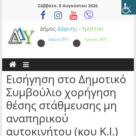
Skip
Σάββατο, 8 Αυγούστου 2026
to
content
Δήμος
Δάφνης
-
Υμηττού
Δάφνη
28°C
Υμηττός
28°C
Εισήγηση στο Δημοτικό
Συμβούλιο χορήγηση
θέσης στάθμευσης μη
αναπηρικού
αυτοκινήτου (κου Κ.Ι.)