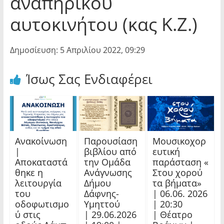
αναπηρικού
αυτοκινήτου (κας Κ.Ζ.)
Δημοσίευση: 5 Απριλίου 2022, 09:29
Ίσως Σας Ενδιαφέρει
Ανακοίνωση
Παρουσίαση
Μουσικοχορ
|
βιβλίου από
ευτική
Αποκαταστά
την Ομάδα
παράσταση «
θηκε η
Ανάγνωσης
Στου χορού
λειτουργία
Δήμου
τα βήματα»
του
Δάφνης-
| 06.06. 2026
οδοφωτισμο
Υμηττού
| 20:30
ύ στις
| 29.06.2026
| Θέατρο