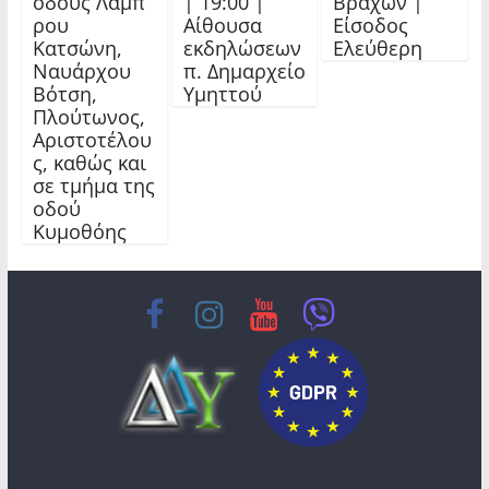
οδούς Λάμπ
| 19:00 |
Βράχων |
ρου
Αίθουσα
Είσοδος
Κατσώνη,
εκδηλώσεων
Ελεύθερη
Ναυάρχου
π. Δημαρχείο
Βότση,
Υμηττού
Πλούτωνος,
Αριστοτέλου
ς, καθώς και
σε τμήμα της
οδού
Κυμοθόης