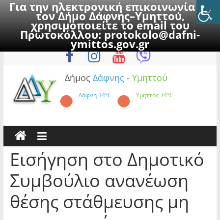
Για την ηλεκτρονική επικοινωνία με
τον Δήμο Δάφνης–Υμηττού,
χρησιμοποιείτε το email του
Πρωτοκόλλου:
protokolo@dafni-
Skip
Παρασκευή, 7 Αυγούστου 2026
ymittos.gov.gr
to
content
Δήμος
Δάφνης
-
Υμηττού
Δάφνη
34°C
Υμηττός
34°C
Εισήγηση στο Δημοτικό
Συμβούλιο ανανέωση
θέσης στάθμευσης μη