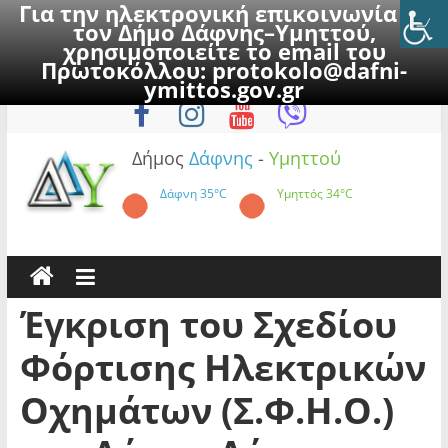
Για την ηλεκτρονική επικοινωνία με
τον Δήμο Δάφνης–Υμηττού,
χρησιμοποιείτε το email του
Πρωτοκόλλου:
protokolo@dafni-
Skip
Παρασκευή, 7 Αυγούστου 2026
ymittos.gov.gr
to
content
Δήμος
Δάφνης
-
Υμηττού
Δάφνη
35°C
Υμηττός
34°C
Έγκριση του Σχεδίου
Φόρτισης Ηλεκτρικών
Οχημάτων (Σ.Φ.Η.Ο.)