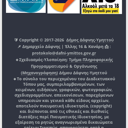
🔰 Copyright © 2017-2026
Δήμος Δάφνης-Υμηττού
📌 Δημαρχείο Δάφνης | Έλλης 16 & Κανάρη 📩 :
protokolo@dafni-ymittos.gov.gr
🔹Σχεδιασμός-Υλοποίηση:
Τμήμα Πληροφορικής
Προγραμματισμού & Οργάνωσης
(Μηχανογράφηση)
Δήμου Δάφνης-Υμηττού
🔸Το σύνολο του περιεχομένου του Διαδικτυακού
Τόπου μας, συμπεριλαμβανομένων, των
κειμένων, ειδήσεων, γραφικών, φωτογραφιών,
σχεδιαγραμμάτων, απεικονίσεων, παρεχόμενων
υπηρεσιών και γενικά κάθε είδους αρχείων,
αποτελούν πνευματική ιδιοκτησία, (copyright)
και διέπονται από τις εθνικές και διεθνείς
διατάξεις περί Πνευματικής Ιδιοκτησίας, με
εξαίρεση τα ρητώς αναγνωρισμένα δικαιώματα
τρίτων.
Συνεπώς, απαγορεύεται ρητά η