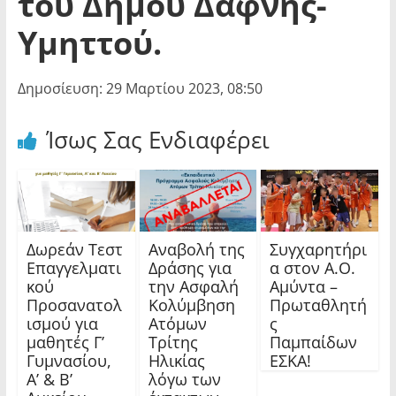
του Δήμου Δάφνης-
Υμηττού.
Δημοσίευση: 29 Μαρτίου 2023, 08:50
Ίσως Σας Ενδιαφέρει
Δωρεάν Τεστ
Αναβολή της
Συγχαρητήρι
Επαγγελματι
Δράσης για
α στον Α.Ο.
κού
την Ασφαλή
Αμύντα –
Προσανατολ
Κολύμβηση
Πρωταθλητή
ισμού για
Ατόμων
ς
μαθητές Γ’
Τρίτης
Παμπαίδων
Γυμνασίου,
Ηλικίας
ΕΣΚΑ!
Α’ & Β’
λόγω των