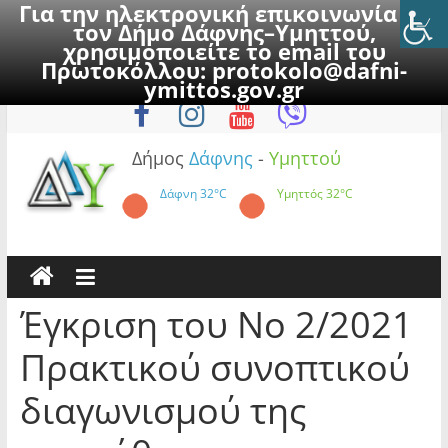
Για την ηλεκτρονική επικοινωνία με
τον Δήμο Δάφνης–Υμηττού,
χρησιμοποιείτε το email του
Πρωτοκόλλου:
protokolo@dafni-
Skip
Πέμπτη, 6 Αυγούστου 2026
ymittos.gov.gr
to
content
Δήμος
Δάφνης
-
Υμηττού
Δάφνη
32°C
Υμηττός
32°C
Έγκριση του Νο 2/2021
Πρακτικού συνοπτικού
διαγωνισμού της