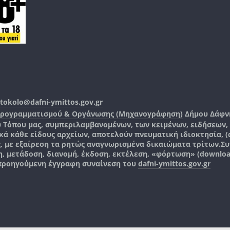
tokolo@dafni-ymittos.gov.gr
Προγραμματισμού & Οργάνωσης (Μηχανογράφηση)
Δήμου Δάφν
ύ Τόπου μας, συμπεριλαμβανομένων, των κειμένων, ειδήσεων
 κάθε είδους αρχείων, αποτελούν πνευματική ιδιοκτησία, (co
ς, με εξαίρεση τα ρητώς αναγνωρισμένα δικαιώματα τρίτων.
Συ
, μετάδοση, διανομή, έκδοση, εκτέλεση, «φόρτωση» (downlo
 προηγούμενη έγγραφη συναίνεση του
dafni-ymittos.gov.gr