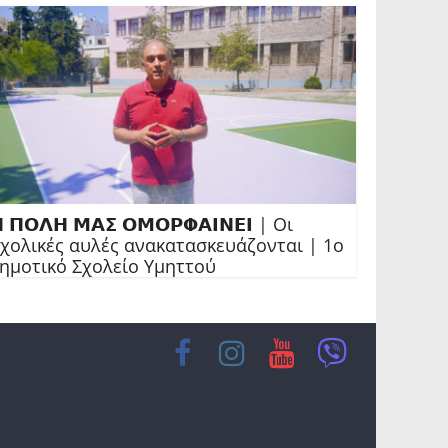
 𝝥𝝤𝝠𝝜 𝝡𝝖𝝨 𝝤𝝡𝝤𝝦𝝫𝝖𝝞𝝢𝝚𝝞 | Οι
χολικές αυλές ανακατασκευάζονται | 1ο
ημοτικό Σχολείο Υμηττού