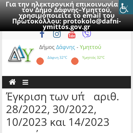
Για την ηλεκτρονική επικοινωνία με
τον Δήμο Δάφνης–Υμηττού,
χρησιμοποιείτε το email του
Πρωτοκόλλου:
protokolo@dafni-
Skip
Σάββατο, 8 Αυγούστου 2026
ymittos.gov.gr
to
content
Δήμος
Δάφνης
-
Υμηττού
Δάφνη
32°C
Υμηττός
32°C
Έγκριση των υπ΄ αριθ.
28/2022, 30/2022,
10/2023 και 14/2023