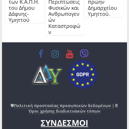
των Κ.Α.Π.Η.
Περιπτώσεις
πρώην
του Δήμου
Φυσικών και
Δημαρχείου
Δάφνης-
Ανθρωπογεν
Υμηττού.
Υμηττού
ών
Καταστροφώ
ν
🛡️
Πολιτική προστασίας προσωπικών δεδομένων
|📄
Όροι χρήσης διαδικτυακών τόπων
ΣΥΝΔΕΣΜΟΙ