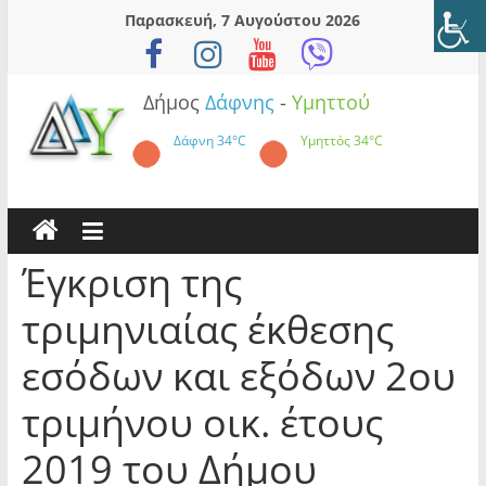
Skip
Παρασκευή, 7 Αυγούστου 2026
to
content
Δήμος
Δάφνης
-
Υμηττού
Δάφνη
34°C
Υμηττός
34°C
Έγκριση της
τριμηνιαίας έκθεσης
εσόδων και εξόδων 2ου
τριμήνου οικ. έτους
2019 του Δήμου