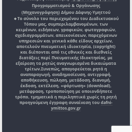
Προγραμματισμού & Οργάνωσης
(Μηχανογράφηση)
Δήμου Δάφνης-Υμηττού
🔸Το σύνολο του περιεχομένου του Διαδικτυακού
Τόπου μας, συμπεριλαμβανομένων, των
κειμένων, ειδήσεων, γραφικών, φωτογραφιών,
σχεδιαγραμμάτων, απεικονίσεων, παρεχόμενων
υπηρεσιών και γενικά κάθε είδους αρχείων,
αποτελούν πνευματική ιδιοκτησία, (copyright)
και διέπονται από τις εθνικές και διεθνείς
διατάξεις περί Πνευματικής Ιδιοκτησίας, με
εξαίρεση τα ρητώς αναγνωρισμένα δικαιώματα
τρίτων.
Συνεπώς, απαγορεύεται ρητά η
αναπαραγωγή, αναδημοσίευση, αντιγραφή,
αποθήκευση, πώληση, μετάδοση, διανομή,
έκδοση, εκτέλεση, «φόρτωση» (download),
μετάφραση, τροποποίηση με οποιονδήποτε
τρόπο, τμηματικά η περιληπτικά χωρίς τη ρητή
προηγούμενη έγγραφη συναίνεση του
dafni-
ymittos.gov.gr