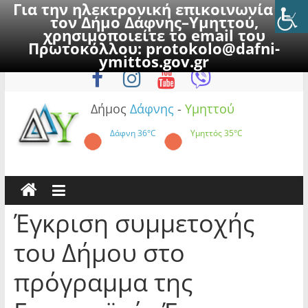
Για την ηλεκτρονική επικοινωνία με
τον Δήμο Δάφνης–Υμηττού,
χρησιμοποιείτε το email του
Πρωτοκόλλου:
protokolo@dafni-
Skip
Σάββατο, 8 Αυγούστου 2026
ymittos.gov.gr
to
content
Δήμος
Δάφνης
-
Υμηττού
Δάφνη
36°C
Υμηττός
35°C
Έγκριση συμμετοχής
του Δήμου στο
πρόγραμμα της