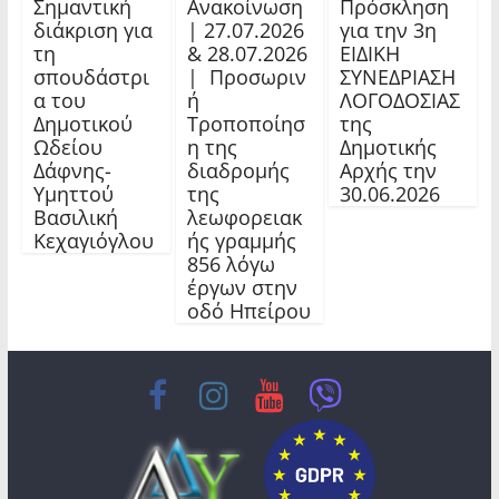
Σημαντική
Ανακοίνωση
Πρόσκληση
διάκριση για
| 27.07.2026
για την 3η
τη
& 28.07.2026
ΕΙΔΙΚΗ
σπουδάστρι
| Προσωριν
ΣΥΝΕΔΡΙΑΣΗ
α του
ή
ΛΟΓΟΔΟΣΙΑΣ
Δημοτικού
Τροποποίησ
της
Ωδείου
η της
Δημοτικής
Δάφνης-
διαδρομής
Αρχής την
Υμηττού
της
30.06.2026
Βασιλική
λεωφορειακ
Κεχαγιόγλου
ής γραμμής
856 λόγω
έργων στην
οδό Ηπείρου