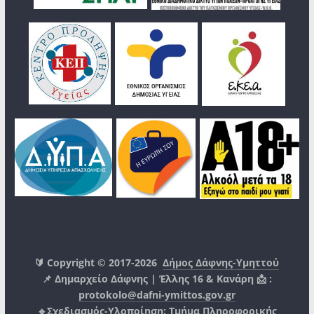
🔰 Copyright © 2017-2026
Δήμος Δάφνης-Υμηττού
📌 Δημαρχείο Δάφνης | Έλλης 16 & Κανάρη 📩 :
protokolo@dafni-ymittos.gov.gr
🔹Σχεδιασμός-Υλοποίηση:
Τμήμα Πληροφορικής