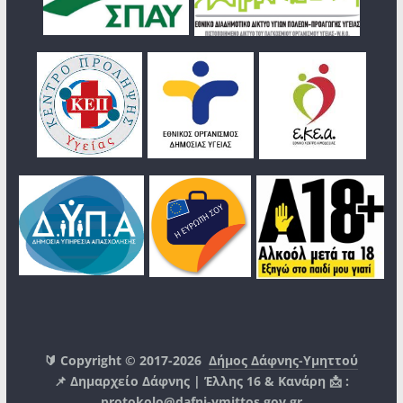
🔰 Copyright © 2017-2026
Δήμος Δάφνης-Υμηττού
📌 Δημαρχείο Δάφνης | Έλλης 16 & Κανάρη 📩 :
protokolo@dafni-ymittos.gov.gr