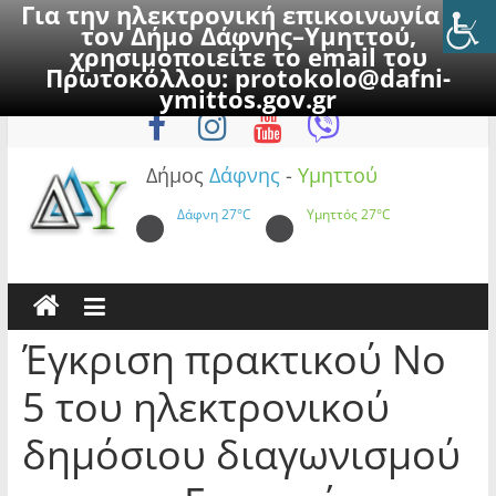
Για την ηλεκτρονική επικοινωνία με
τον Δήμο Δάφνης–Υμηττού,
χρησιμοποιείτε το email του
Πρωτοκόλλου:
protokolo@dafni-
Skip
Παρασκευή, 7 Αυγούστου 2026
ymittos.gov.gr
to
content
Δήμος
Δάφνης
-
Υμηττού
Δάφνη
27°C
Υμηττός
27°C
Έγκριση πρακτικού Νο
5 του ηλεκτρονικού
δημόσιου διαγωνισμού