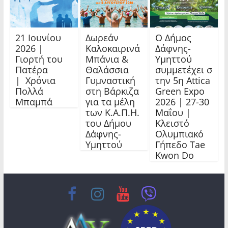
21 Ιουνίου
Δωρεάν
Ο Δήμος
2026 |
Καλοκαιρινά
Δάφνης-
Γιορτή του
Μπάνια &
Υμηττού
Πατέρα
Θαλάσσια
συμμετέχει σ
| Χρόνια
Γυμναστική
την 5η Attica
Πολλά
στη Βάρκιζα
Green Expo
Μπαμπά
για τα μέλη
2026 | 27-30
των Κ.Α.Π.Η.
Μαΐου |
του Δήμου
Κλειστό
Δάφνης-
Ολυμπιακό
Υμηττού
Γήπεδο Tae
Kwon Do