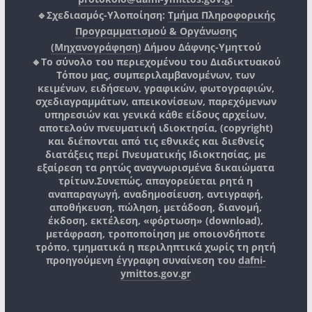
🔹Σχεδιασμός-Υλοποίηση:
Τμήμα Πληροφορικής
Προγραμματισμού & Οργάνωσης
(Μηχανογράφηση)
Δήμου Δάφνης-Υμηττού
🔸Το σύνολο του περιεχομένου του Διαδικτυακού
Τόπου μας, συμπεριλαμβανομένων, των
κειμένων, ειδήσεων, γραφικών, φωτογραφιών,
σχεδιαγραμμάτων, απεικονίσεων, παρεχόμενων
υπηρεσιών και γενικά κάθε είδους αρχείων,
αποτελούν πνευματική ιδιοκτησία, (copyright)
και διέπονται από τις εθνικές και διεθνείς
διατάξεις περί Πνευματικής Ιδιοκτησίας, με
εξαίρεση τα ρητώς αναγνωρισμένα δικαιώματα
τρίτων.
Συνεπώς, απαγορεύεται ρητά η
αναπαραγωγή, αναδημοσίευση, αντιγραφή,
αποθήκευση, πώληση, μετάδοση, διανομή,
έκδοση, εκτέλεση, «φόρτωση» (download),
μετάφραση, τροποποίηση με οποιονδήποτε
τρόπο, τμηματικά η περιληπτικά χωρίς τη ρητή
προηγούμενη έγγραφη συναίνεση του
dafni-
ymittos.gov.gr