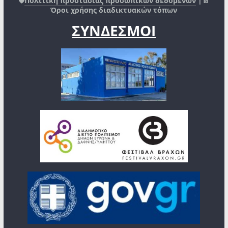
🛡️
Πολιτική προστασίας προσωπικών δεδομένων
|📄
Όροι χρήσης διαδικτυακών τόπων
ΣΥΝΔΕΣΜΟΙ