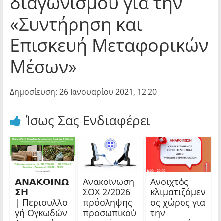
διαγωνισμού για την
«Συντήρηση και
Επισκευή Μεταφορικών
Μέσων»
Δημοσίευση: 26 Ιανουαρίου 2021, 12:20
Ίσως Σας Ενδιαφέρει
𝝖𝝢𝝖𝝟𝝤𝝞𝝢𝝮
Ανακοίνωση
Ανοιχτός
𝝨𝝜
ΣΟΧ 2/2026
κλιματιζόμεν
| Περισυλλο
πρόσληψης
ος χώρος για
γή Ογκωδών
προσωπικού
την