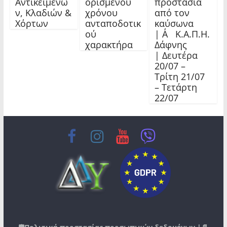
Αντικειμένω
ορισμένου
προστασία
ν, Κλαδιών &
χρόνου
από τον
Χόρτων
ανταποδοτικ
καύσωνα
ού
| Α΄ Κ.Α.Π.Η.
χαρακτήρα
Δάφνης
| Δευτέρα
20/07 –
Τρίτη 21/07
– Τετάρτη
22/07