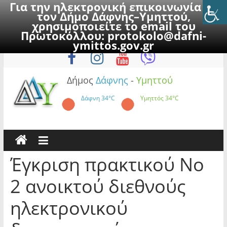
Για την ηλεκτρονική επικοινωνία με
τον Δήμο Δάφνης–Υμηττού,
χρησιμοποιείτε το email του
Πρωτοκόλλου:
protokolo@dafni-
Skip
Παρασκευή, 7 Αυγούστου 2026
ymittos.gov.gr
to
content
Δήμος
Δάφνης
-
Υμηττού
Δάφνη
34°C
Υμηττός
34°C
Έγκριση πρακτικού Νο
2 ανοικτού διεθνούς
ηλεκτρονικού