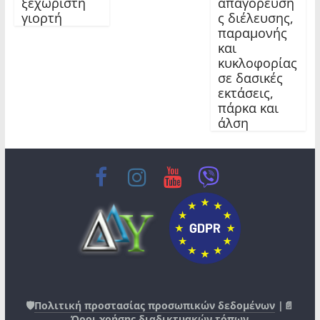
ξεχωριστή
απαγόρευση
γιορτή
ς διέλευσης,
παραμονής
και
κυκλοφορίας
σε δασικές
εκτάσεις,
πάρκα και
άλση
🛡️
Πολιτική προστασίας προσωπικών δεδομένων
|📄
Όροι χρήσης διαδικτυακών τόπων