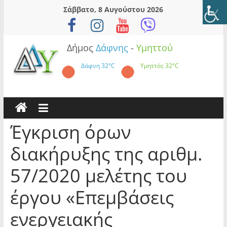
Skip
Σάββατο, 8 Αυγούστου 2026
to
content
Δήμος
Δάφνης
-
Υμηττού
Δάφνη
32°C
Υμηττός
32°C
Έγκριση όρων
διακήρυξης της αριθμ.
57/2020 μελέτης του
έργου «Επεμβάσεις
ενεργειακής