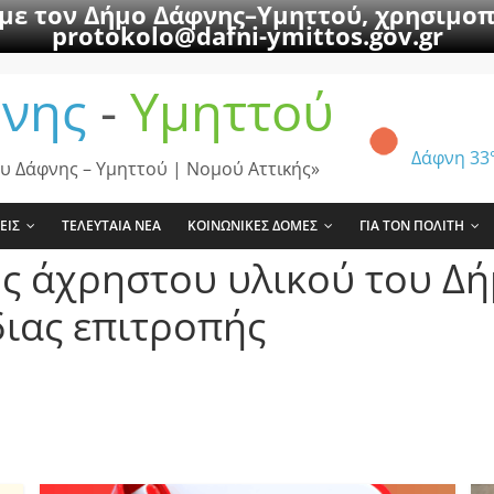
 με τον Δήμο Δάφνης–Υμηττού, χρησιμοπ
protokolo@dafni-ymittos.gov.gr
νης
-
Υμηττού
Δάφνη
33
υ Δάφνης – Υμηττού | Νομού Αττικής»
ΕΙΣ
ΤΕΛΕΥΤΑΙΑ ΝΕΑ
ΚΟΙΝΩΝΙΚΕΣ ΔΟΜΕΣ
ΓΙΑ ΤΟΝ ΠΟΛΙΤΗ
ς άχρηστου υλικού του Δή
ιας επιτροπής