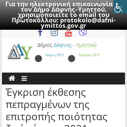
Για την ηλεκτρονική επικοινωνία με
τον Δήμο Δάφνης–Υμηττού,
χρησιμοποιείτε το email του
Πρωτοκόλλου:
protokolo@dafni-
Skip
Παρασκευή, 7 Αυγούστου 2026
ymittos.gov.gr
to
content
Δήμος
Δάφνης
-
Υμηττού
Δάφνη
29°C
Υμηττός
29°C
Έγκριση έκθεσης
πεπραγμένων της
επιτροπής ποιότητας