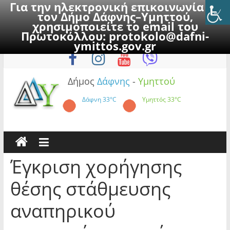
Για την ηλεκτρονική επικοινωνία με
τον Δήμο Δάφνης–Υμηττού,
χρησιμοποιείτε το email του
Πρωτοκόλλου:
protokolo@dafni-
Skip
Πέμπτη, 6 Αυγούστου 2026
ymittos.gov.gr
to
content
Δήμος
Δάφνης
-
Υμηττού
Δάφνη
33°C
Υμηττός
33°C
Έγκριση χορήγησης
θέσης στάθμευσης
αναπηρικού