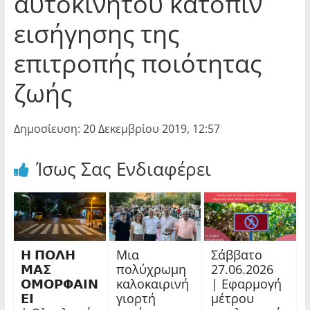
αυτοκινήτου κατόπιν
εισήγησης της
επιτροπής ποιότητας
ζωής
Δημοσίευση: 20 Δεκεμβρίου 2019, 12:57
Ίσως Σας Ενδιαφέρει
𝝜 𝝥𝝤𝝠𝝜
Μια
Σάββατο
𝝡𝝖𝝨
πολύχρωμη
27.06.2026
𝝤𝝡𝝤𝝦𝝫𝝖𝝞𝝢
καλοκαιρινή
| Εφαρμογή
𝝚𝝞
γιορτή
μέτρου