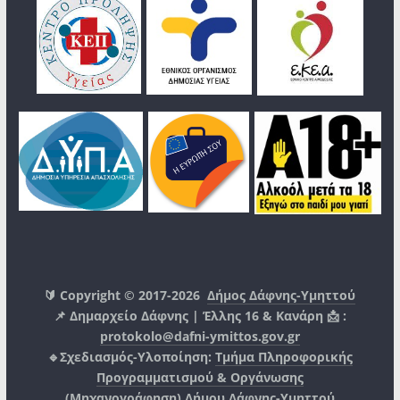
🔰 Copyright © 2017-2026
Δήμος Δάφνης-Υμηττού
📌 Δημαρχείο Δάφνης | Έλλης 16 & Κανάρη 📩 :
protokolo@dafni-ymittos.gov.gr
🔹Σχεδιασμός-Υλοποίηση:
Τμήμα Πληροφορικής
Προγραμματισμού & Οργάνωσης
(Μηχανογράφηση)
Δήμου Δάφνης-Υμηττού