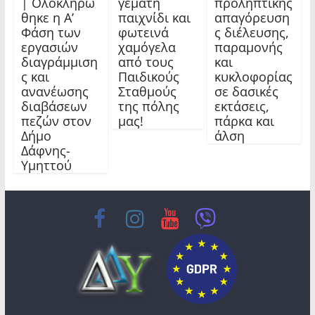
| Ολοκληρώ
γεμάτη
προληπτικής
θηκε η Α’
παιχνίδι και
απαγόρευση
Φάση των
φωτεινά
ς διέλευσης,
εργασιών
χαμόγελα
παραμονής
διαγράμμιση
από τους
και
ς και
Παιδικούς
κυκλοφορίας
ανανέωσης
Σταθμούς
σε δασικές
διαβάσεων
της πόλης
εκτάσεις,
πεζών στον
μας!
πάρκα και
Δήμο
άλση
Δάφνης-
Υμηττού