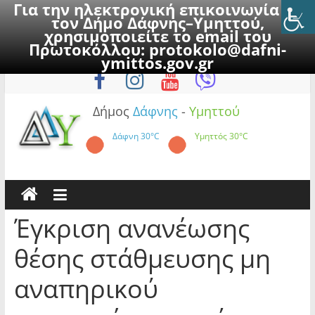
Για την ηλεκτρονική επικοινωνία με
τον Δήμο Δάφνης–Υμηττού,
χρησιμοποιείτε το email του
Πρωτοκόλλου:
protokolo@dafni-
Skip
Κυριακή, 9 Αυγούστου 2026
ymittos.gov.gr
to
content
Δήμος
Δάφνης
-
Υμηττού
Δάφνη
30°C
Υμηττός
30°C
Έγκριση ανανέωσης
θέσης στάθμευσης μη
αναπηρικού