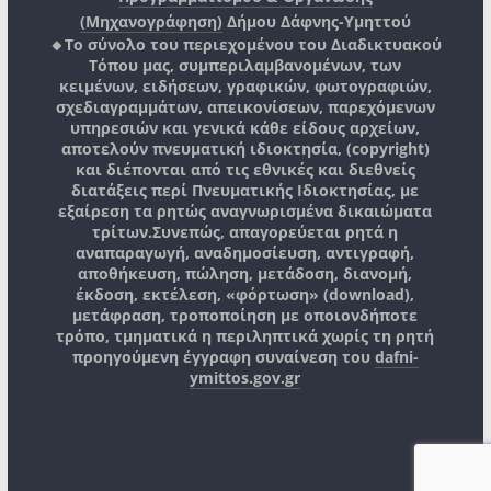
(Μηχανογράφηση)
Δήμου Δάφνης-Υμηττού
🔸Το σύνολο του περιεχομένου του Διαδικτυακού
Τόπου μας, συμπεριλαμβανομένων, των
κειμένων, ειδήσεων, γραφικών, φωτογραφιών,
σχεδιαγραμμάτων, απεικονίσεων, παρεχόμενων
υπηρεσιών και γενικά κάθε είδους αρχείων,
αποτελούν πνευματική ιδιοκτησία, (copyright)
και διέπονται από τις εθνικές και διεθνείς
διατάξεις περί Πνευματικής Ιδιοκτησίας, με
εξαίρεση τα ρητώς αναγνωρισμένα δικαιώματα
τρίτων.
Συνεπώς, απαγορεύεται ρητά η
αναπαραγωγή, αναδημοσίευση, αντιγραφή,
αποθήκευση, πώληση, μετάδοση, διανομή,
έκδοση, εκτέλεση, «φόρτωση» (download),
μετάφραση, τροποποίηση με οποιονδήποτε
τρόπο, τμηματικά η περιληπτικά χωρίς τη ρητή
προηγούμενη έγγραφη συναίνεση του
dafni-
ymittos.gov.gr