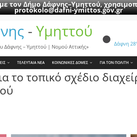
 με τον Δήμο Δάφνης–Υμηττού, χρησιμοπ
protokolo@dafni-ymittos.gov.gr
νης
-
Υμηττού
Δάφνη
28
υ Δάφνης – Υμηττού | Νομού Αττικής»
ΕΙΣ
ΤΕΛΕΥΤΑΙΑ ΝΕΑ
ΚΟΙΝΩΝΙΚΕΣ ΔΟΜΕΣ
ΓΙΑ ΤΟΝ ΠΟΛΙΤΗ
α το τοπικό σχέδιο διαχε
τού