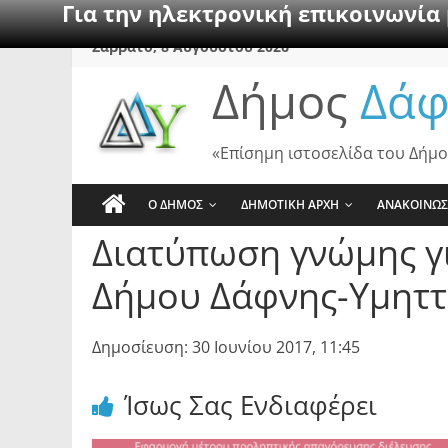
Για την ηλεκτρονική επικοινωνία
Skip
Σάββατο, 8 Αυγούστου 2026
to
Δήμος
Δάφ
content
«Επίσημη ιστοσελίδα του Δήμο
Ο ΔΗΜΟΣ
ΔΗΜΟΤΙΚΗ ΑΡΧΗ
ΑΝΑΚΟΙΝΩΣ
Διατύπωση γνώμης γι
Δήμου Δάφνης-Υμητ
Δημοσίευση: 30 Ιουνίου 2017, 11:45
Ίσως Σας Ενδιαφέρει