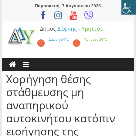
Skip
Παρασκευή, 7 Αυγούστου 2026
to
content
Δήμος
Δάφνης
-
Υμηττού
Δάφνη
34°C
Υμηττός
34°C
Χορήγηση θέσης
στάθμευσης μη
αναπηρικού
αυτοκινήτου κατόπιν
εισήγησης της