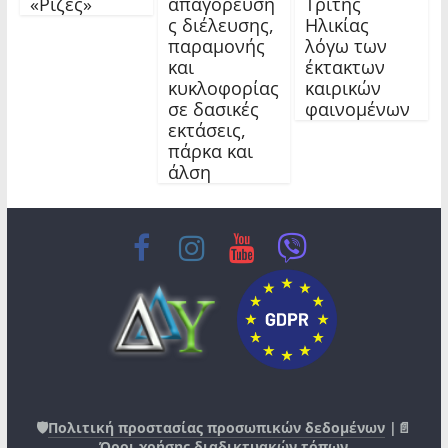
«Ρίζες»
απαγόρευση
Τρίτης
ς διέλευσης,
Ηλικίας
παραμονής
λόγω των
και
έκτακτων
κυκλοφορίας
καιρικών
σε δασικές
φαινομένων
εκτάσεις,
πάρκα και
άλση
🛡️
Πολιτική προστασίας προσωπικών δεδομένων
|📄
Όροι χρήσης διαδικτυακών τόπων