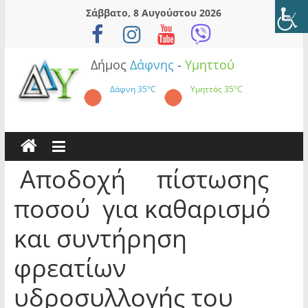
Skip
Σάββατο, 8 Αυγούστου 2026
to
content
Δήμος
Δάφνης
-
Υμηττού
Δάφνη
35°C
Υμηττός
35°C
Αποδοχή πίστωσης
ποσού για καθαρισμό
και συντήρηση
φρεατίων
υδροσυλλογής του