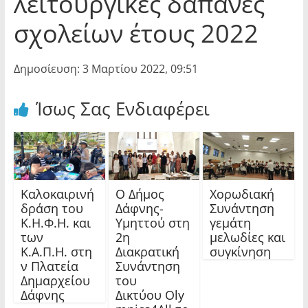
λειτουργικές δαπάνες
σχολείων έτους 2022
Δημοσίευση: 3 Μαρτίου 2022, 09:51
Ίσως Σας Ενδιαφέρει
Καλοκαιρινή
Ο Δήμος
Χορωδιακή
δράση του
Δάφνης-
Συνάντηση
Κ.Η.Φ.Η. και
Υμηττού στη
γεμάτη
των
2η
μελωδίες και
Κ.Α.Π.Η. στη
Διακρατική
συγκίνηση
ν Πλατεία
Συνάντηση
Δημαρχείου
του
Δάφνης
Δικτύου Oly