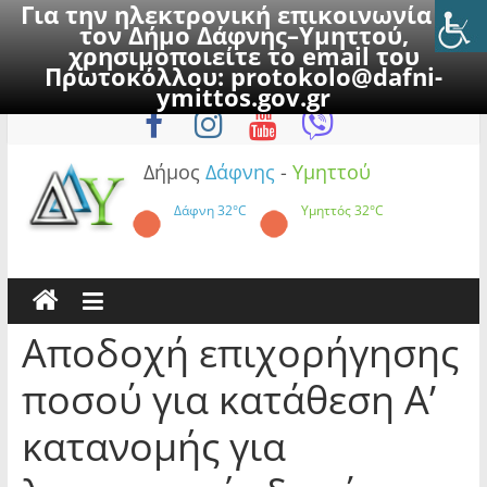
Για την ηλεκτρονική επικοινωνία με
τον Δήμο Δάφνης–Υμηττού,
χρησιμοποιείτε το email του
Πρωτοκόλλου:
protokolo@dafni-
Skip
Κυριακή, 9 Αυγούστου 2026
ymittos.gov.gr
to
content
Δήμος
Δάφνης
-
Υμηττού
Δάφνη
32°C
Υμηττός
32°C
Αποδοχή επιχορήγησης
ποσού για κατάθεση Α’
κατανομής για