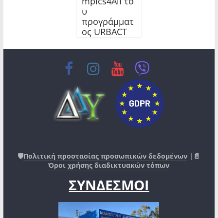
mpics4All το
υ
προγράμματ
ος URBACT
🛡️
Πολιτική προστασίας προσωπικών δεδομένων
|📄
Όροι χρήσης διαδικτυακών τόπων
ΣΥΝΔΕΣΜΟΙ