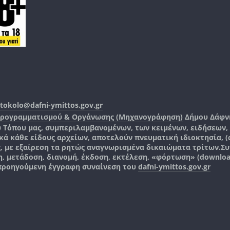
tokolo@dafni-ymittos.gov.gr
Προγραμματισμού & Οργάνωσης (Μηχανογράφηση)
Δήμου Δάφν
ύ Τόπου μας, συμπεριλαμβανομένων, των κειμένων, ειδήσεων
 κάθε είδους αρχείων, αποτελούν πνευματική ιδιοκτησία, (co
ς, με εξαίρεση τα ρητώς αναγνωρισμένα δικαιώματα τρίτων.
Συ
, μετάδοση, διανομή, έκδοση, εκτέλεση, «φόρτωση» (downlo
 προηγούμενη έγγραφη συναίνεση του
dafni-ymittos.gov.gr