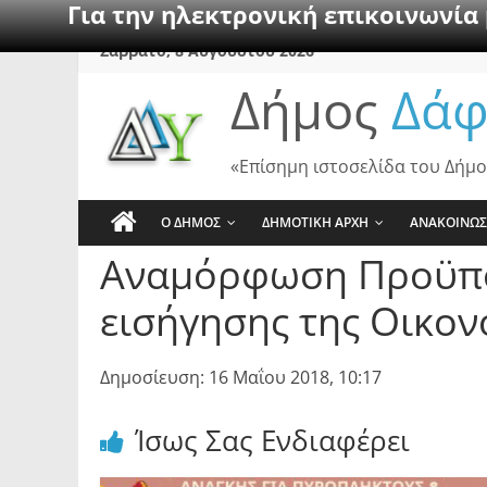
Για την ηλεκτρονική επικοινωνία
Skip
Σάββατο, 8 Αυγούστου 2026
to
Δήμος
Δάφ
content
«Επίσημη ιστοσελίδα του Δήμο
Ο ΔΗΜΟΣ
ΔΗΜΟΤΙΚΗ ΑΡΧΗ
ΑΝΑΚΟΙΝΩΣ
Αναμόρφωση Προϋπολ
εισήγησης της Οικον
Δημοσίευση: 16 Μαΐου 2018, 10:17
Ίσως Σας Ενδιαφέρει