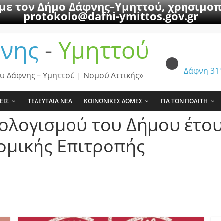
 με τον Δήμο Δάφνης–Υμηττού, χρησιμοπ
protokolo@dafni-ymittos.gov.gr
νης
-
Υμηττού
Δάφνη
31
υ Δάφνης – Υμηττού | Νομού Αττικής»
ΕΙΣ
ΤΕΛΕΥΤΑΙΑ ΝΕΑ
ΚΟΙΝΩΝΙΚΕΣ ΔΟΜΕΣ
ΓΙΑ ΤΟΝ ΠΟΛΙΤΗ
ογισμού του Δήμου έτου
ομικής Επιτροπής