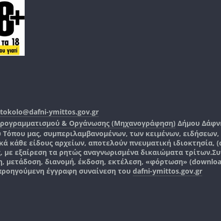
tokolo@dafni-ymittos.gov.gr
Προγραμματισμού & Οργάνωσης (Μηχανογράφηση)
Δήμου Δάφν
ύ Τόπου μας, συμπεριλαμβανομένων, των κειμένων, ειδήσεων
 κάθε είδους αρχείων, αποτελούν πνευματική ιδιοκτησία, (co
ς, με εξαίρεση τα ρητώς αναγνωρισμένα δικαιώματα τρίτων.
Συ
, μετάδοση, διανομή, έκδοση, εκτέλεση, «φόρτωση» (downlo
 προηγούμενη έγγραφη συναίνεση του
dafni-ymittos.gov.gr