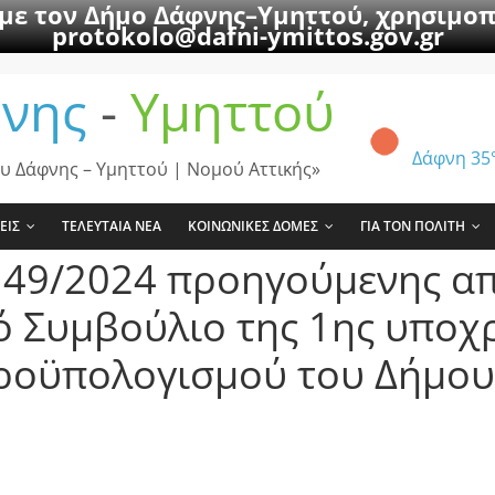
 με τον Δήμο Δάφνης–Υμηττού, χρησιμοπ
protokolo@dafni-ymittos.gov.gr
νης
-
Υμηττού
Δάφνη
35
υ Δάφνης – Υμηττού | Νομού Αττικής»
ΕΙΣ
ΤΕΛΕΥΤΑΙΑ ΝΕΑ
ΚΟΙΝΩΝΙΚΕΣ ΔΟΜΕΣ
ΓΙΑ ΤΟΝ ΠΟΛΙΤΗ
. 49/2024 προηγούμενης α
ό Συμβούλιο της 1ης υποχ
οϋπολογισμού του Δήμου