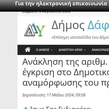
Για την ηλεκτρονική επικοινωνία
Skip
Σάββατο, 8 Αυγούστου 2026
to
Δήμος
Δάφ
content
«Επίσημη ιστοσελίδα του Δήμο
Ο ΔΗΜΟΣ
ΔΗΜΟΤΙΚΗ ΑΡΧΗ
ΑΝΑΚΟΙΝΩΣ
Ανάκληση της αριθμ
έγκριση στο Δημοτικ
αναμόρφωσης του πρ
Δημοσίευση: 17 Μαΐου 2024, 09:58